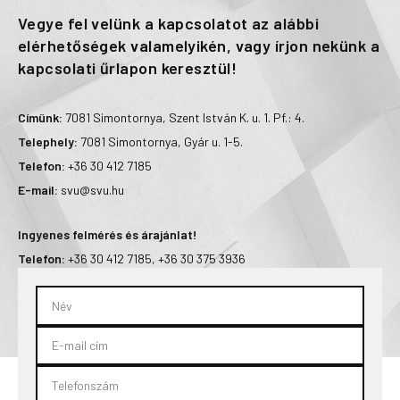
Vegye fel velünk a kapcsolatot az alábbi
elérhetőségek valamelyikén, vagy írjon nekünk a
kapcsolati űrlapon keresztül!
Címünk:
7081 Simontornya, Szent István K. u. 1. Pf.: 4.
Telephely:
7081 Simontornya, Gyár u. 1-5.
Telefon:
+36 30 412 7185
E-mail:
svu@svu.hu
Ingyenes felmérés és árajánlat!
Telefon:
+36 30 412 7185
,
+36 30 375 3936